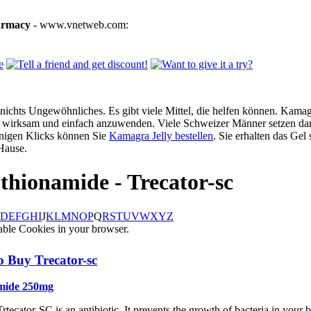
armacy
- www.vnetweb.com:
ichts Ungewöhnliches. Es gibt viele Mittel, die helfen können. Kamagra
g, wirksam und einfach anzuwenden. Viele Schweizer Männer setzen dar
enigen Klicks können Sie
Kamagra Jelly bestellen
. Sie erhalten das Gel
Hause.
thionamide - Trecator-sc
D
E
F
G
H
I
J
K
L
M
N
O
P
Q
R
S
T
U
V
W
X
Y
Z
able Cookies in your browser.
 Buy Trecator-sc
mide 250mg
rtecator-SC is an antibiotic. It prevents the growth of bacteria in your b