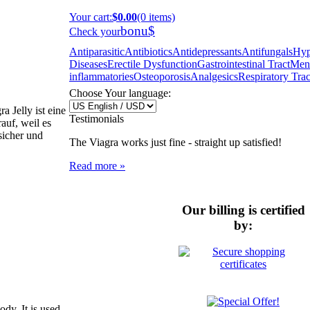
Your cart
:
$0.00
(0 items)
bonu$
Check your
Antiparasitic
Antibiotics
Antidepressants
Antifungals
Hyp
Diseases
Erectile Dysfunction
Gastrointestinal Tract
Ment
inflammatories
Osteoporosis
Analgesics
Respiratory Trac
Choose Your language:
 Jelly ist eine
Testimonials
auf, weil es
 sicher und
The Viagra works just fine - straight up satisfied!
Read more »
Our billing is certified
by:
ody. It is used