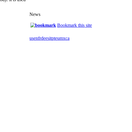
News
Bookmark this site
us
en
fr
de
es
it
pt
eu
mx
ca