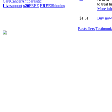
Care
Cancer
Antiparasitic
to treat 
Live
support
x20
FREE
FREE
Shipping
More inf
$1.51
Buy now
Bestsellers
|
Testimonia